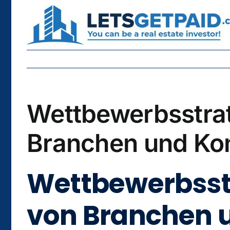
Skip
to
content
Wettbewerbsstrat
Branchen und Kon
Wettbewerbsstr
von Branchen u