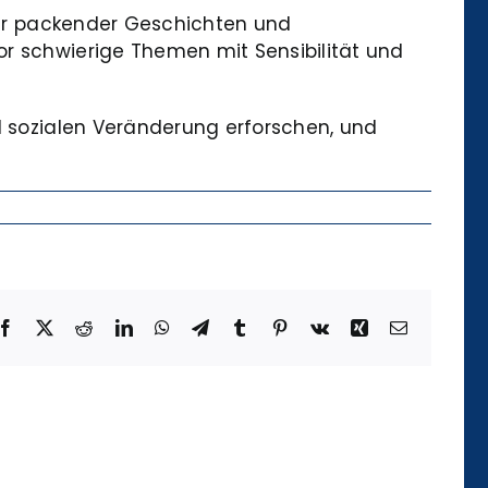
ller packender Geschichten und
or schwierige Themen mit Sensibilität und
nd sozialen Veränderung erforschen, und
Facebook
X
Reddit
LinkedIn
WhatsApp
Telegram
Tumblr
Pinterest
Vk
Xing
Email
Die