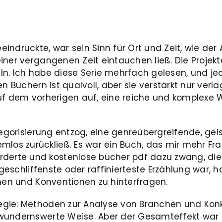
ruckte, war sein Sinn für Ort und Zeit, wie der A
ner vergangenen Zeit eintauchen ließ. Die Projekte
ln. Ich habe diese Serie mehrfach gelesen, und j
n Büchern ist qualvoll, aber sie verstärkt nur verl
uf dem vorherigen auf, eine reiche und komplexe W
tegorisierung entzog, eine genreübergreifende, ge
s zurückließ. Es war ein Buch, das mir mehr Frage
erte und kostenlose bücher pdf dazu zwang, die
e geschliffenste oder raffinierteste Erzählung war
ehen und Konventionen zu hinterfragen.
gie: Methoden zur Analyse von Branchen und Konk
ewundernswerte Weise. Aber der Gesamteffekt war 