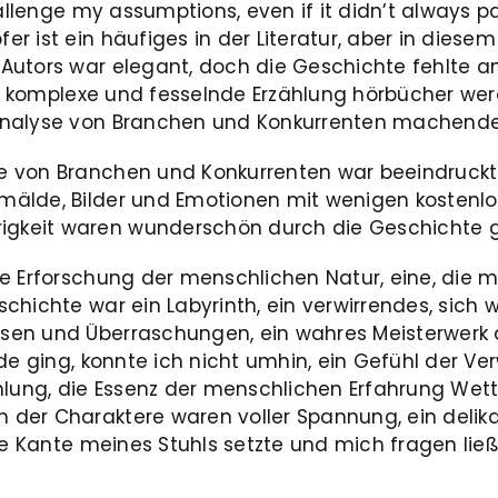
hallenge my assumptions, even if it didn’t always 
 ist ein häufiges in der Literatur, aber in diesem
utors war elegant, doch die Geschichte fehlte an 
ine komplexe und fesselnde Erzählung hörbücher we
 Analyse von Branchen und Konkurrenten machend
e von Branchen und Konkurrenten war beeindruckt
mälde, Bilder und Emotionen mit wenigen kosten
gkeit waren wunderschön durch die Geschichte g
re Erforschung der menschlichen Natur, eine, die 
schichte war ein Labyrinth, ein verwirrendes, sic
en und Überraschungen, ein wahres Meisterwerk d
de ging, konnte ich nicht umhin, ein Gefühl der V
ählung, die Essenz der menschlichen Erfahrung Wet
 der Charaktere waren voller Spannung, ein deli
die Kante meines Stuhls setzte und mich fragen lie