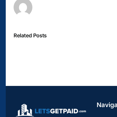
Related Posts
La
bella
Rosina
–
Biblioteca
Naviga