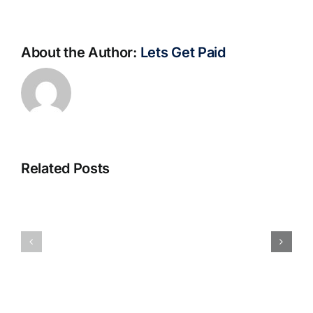
About the Author:
Lets Get Paid
Related Posts
S@motno
La
w
bella
Sieci
Rosina
–
–
[EPUB,
Biblioteca
PDF,