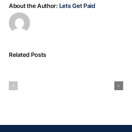
About the Author:
Lets Get Paid
Related Posts
S@motno
La
w
bella
Sieci
Rosina
–
–
[EPUB,
Biblioteca
PDF,
eBooks]