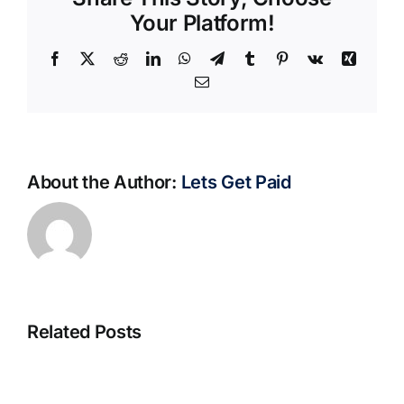
Your Platform!
Facebook
X
Reddit
LinkedIn
WhatsApp
Telegram
Tumblr
Pinterest
Vk
Xing
Email
About the Author:
Lets Get Paid
Related Posts
S@motno
La
w