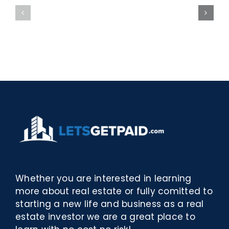
bella
Sieci
Rosina
–
–
[EPUB,
Biblioteca
PDF,
eBooks]
Whether you are interested in learning
more about real estate or fully comitted to
starting a new life and business as a real
estate investor we are a great place to