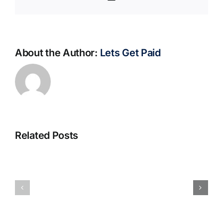
About the Author:
Lets Get Paid
Related Posts
S@motno
La
w
bella
Sieci
Rosina
–
–
[EPUB,