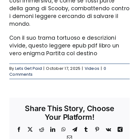
così immersiva, è come se fossi parte
della gang di Scooby, combattendo contro
i demoni leggere cercando di salvare il
mondo.
Con il suo trama tortuoso e descrizioni
vivide, questo leggere epub pdf libro un
vero enigma Partita col destino
By
Lets Get Paid
|
October 17, 2025
|
Videos
|
0
Comments
Share This Story, Choose
Your Platform!
Facebook
X
Reddit
LinkedIn
WhatsApp
Telegram
Tumblr
Pinterest
Vk
Xing
Email