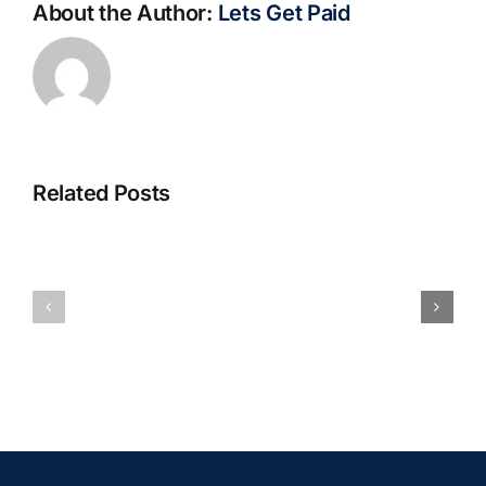
About the Author:
Lets Get Paid
Related Posts
S@motno
La
w
bella
Sieci
Rosina
–
–
[EPUB,
Biblioteca
PDF,
eBooks]