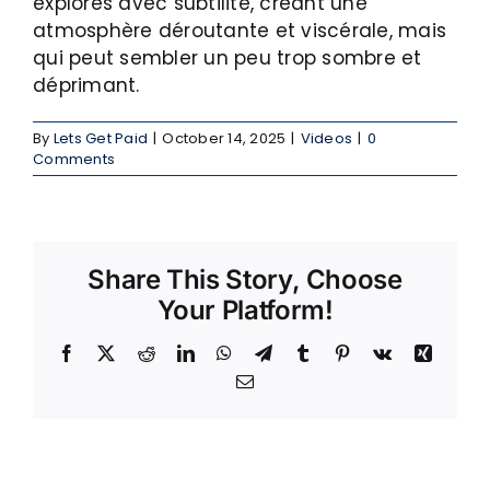
explorés avec subtilité, créant une
atmosphère déroutante et viscérale, mais
qui peut sembler un peu trop sombre et
déprimant.
By
Lets Get Paid
|
October 14, 2025
|
Videos
|
0
Comments
Share This Story, Choose
Your Platform!
Facebook
X
Reddit
LinkedIn
WhatsApp
Telegram
Tumblr
Pinterest
Vk
Xing
Email