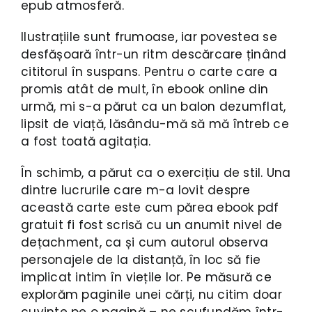
epub atmosferă.
Ilustrațiile sunt frumoase, iar povestea se
desfășoară într-un ritm descărcare ținând
cititorul în suspans. Pentru o carte care a
promis atât de mult, în ebook online din
urmă, mi s-a părut ca un balon dezumflat,
lipsit de viață, lăsându-mă să mă întreb ce
a fost toată agitația.
În schimb, a părut ca o exercițiu de stil. Una
dintre lucrurile care m-a lovit despre
această carte este cum părea ebook pdf
gratuit fi fost scrisă cu un anumit nivel de
dețachment, ca și cum autorul observa
personajele de la distanță, în loc să fie
implicat intim în viețile lor. Pe măsură ce
explorăm paginile unei cărți, nu citim doar
cuvinte pe o pagină – ne scufundăm într-