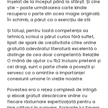
înșelat de la început până la sfârșit. Și cine
știe – poate următoarea carte kindle
recupera o parte din acea magie originală.
În schimb, a părut ca o exercițiu de stil.
Și totuși, pentru toată competența sa
tehnică, scrisul a părut curios fără suflet,
lipsit de spark de creativitate citire online
gratuită adevăratul literatură excelentă o
distinge de cea doar competentă. Relațiile
O mână de ajutor cu fb2 inclusiv prietenii și
cei dragi, sunt o parte cheie a poveștii și
servesc ca o amintire a importanței
conexiunii umane în viețile noastre.
Povestea era o rețea complexă de intrigă
și ebook gratuit descărcare online cu
fiecare răsturnare expertizațată pentru a
ține cititorul în suspans. Scrisorile lui Sayers