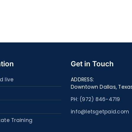
spor
w
ultim
Sieci
carta
–
:
[EPUB,
Libri
PDF,
ed
eBooks]
eBoo
tion
Get in Touch
d live
ADDRESS:
Downtown Dallas, Texa
PH: (972) 846-4719
info@letsgetpaid.com
tate Training