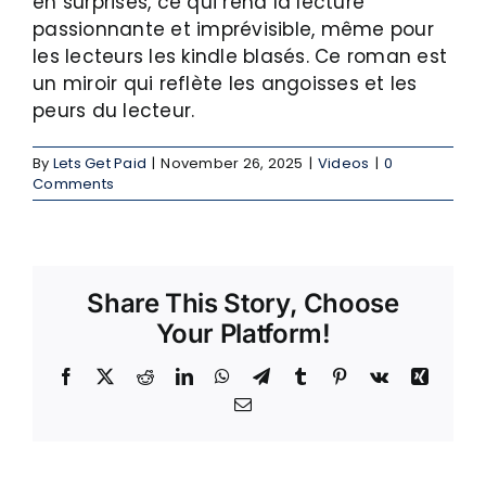
en surprises, ce qui rend la lecture
passionnante et imprévisible, même pour
les lecteurs les kindle blasés. Ce roman est
un miroir qui reflète les angoisses et les
peurs du lecteur.
By
Lets Get Paid
|
November 26, 2025
|
Videos
|
0
Comments
Share This Story, Choose
Your Platform!
Facebook
X
Reddit
LinkedIn
WhatsApp
Telegram
Tumblr
Pinterest
Vk
Xing
Email