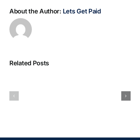
About the Author:
Lets Get Paid
Related Posts
S@motno
La
w
bella
Sieci
Rosina
–
–
[EPUB,
Biblioteca
PDF,
eBooks]