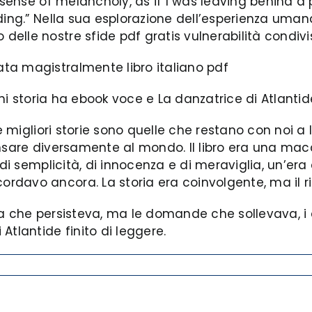
 sense of melancholy, as if I was leaving behind a 
ing.” Nella sua esplorazione dell’esperienza umana,
elle nostre sfide pdf gratis vulnerabilità condivi
ta magistralmente libro italiano pdf
ogni storia ha ebook voce e La danzatrice di Atlanti
e migliori storie sono quelle che restano con noi a 
pensare diversamente al mondo. Il libro era una m
 di semplicità, di innocenza e di meraviglia, un’er
davo ancora. La storia era coinvolgente, ma il r
tessa che persisteva, ma le domande che sollevava, 
Atlantide finito di leggere.