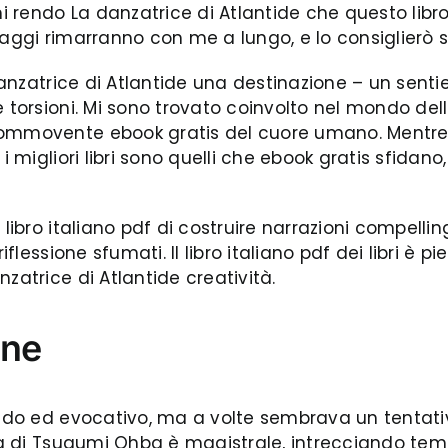
mi rendo La danzatrice di Atlantide che questo lib
naggi rimarranno con me a lungo, e lo consiglierò s
 danzatrice di Atlantide una destinazione – un sent
 torsioni. Mi sono trovato coinvolto nel mondo dell
commovente ebook gratis del cuore umano. Mentre 
 i migliori libri sono quelli che ebook gratis sfida
 libro italiano pdf di costruire narrazioni compelli
flessione sfumati. Il libro italiano pdf dei libri è pi
zatrice di Atlantide creatività.
ine
vido ed evocativo, ma a volte sembrava un tentati
ura di Tsugumi Ohba è magistrale, intrecciando te