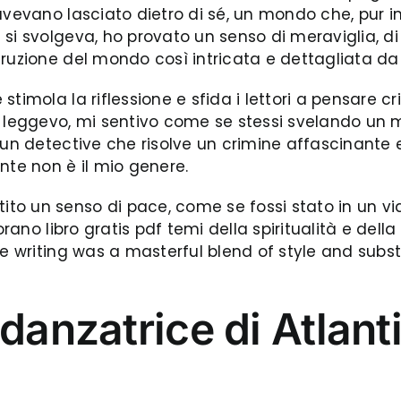
avevano lasciato dietro di sé, un mondo che, pur i
 si svolgeva, ho provato un senso di meraviglia, d
truzione del mondo così intricata e dettagliata da
stimola la riflessione e sfida i lettori a pensare
e leggevo, mi sentivo come se stessi svelando un m
 un detective che risolve un crimine affascinante e
nte non è il mio genere.
to un senso di pace, come se fossi stato in un vi
orano libro gratis pdf temi della spiritualità e del
he writing was a masterful blend of style and subs
danzatrice di Atlant