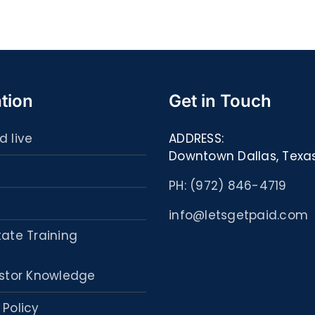
–
:
[EPUB,
Libri
PDF,
ed
eBooks]
eBoo
tion
Get in Touch
d live
ADDRESS:
Downtown Dallas, Texa
PH: (972) 846-4719
info@letsgetpaid.com
tate Training
stor Knowledge
 Policy