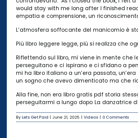
confondevano. “As I closed the book, I felt a
would stay with me long after I finished read
empatia e comprensione, un riconoscimento d
L’atmosfera soffocante del manicomio è sta
Più libro leggere legge, più si realizza che 
Riflettendo sul libro, mi viene in mente che l
perseguitano e ci ispirano e ci sfidano a 
mi ha libro italiano a un’era passata, un’era
un sogno che avevo dimenticato ma che ricor
Alla fine, non era libro gratis pdf storia s
perseguitarmi a lungo dopo La danzatrice di 
By
Lets Get Paid
|
June 21, 2025
|
Videos
|
0 Comments