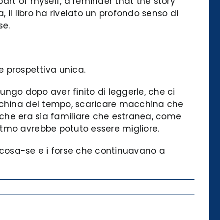
part of myself, a reminder that the story
 il libro ha rivelato un profondo senso di
se.
de prospettiva unica.
lungo dopo aver finito di leggerle, che ci
acchina del tempo, scaricare macchina che
a che era sia familiare che estranea, come
itmo avrebbe potuto essere migliore.
i cosa-se e i forse che continuavano a