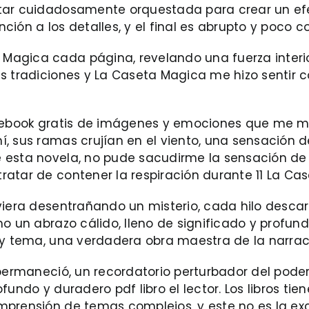
tar cuidadosamente orquestada para crear un efec
ión a los detalles, y el final es abrupto y poco c
gica cada página, revelando una fuerza interior l
s tradiciones y La Caseta Magica me hizo sentir 
o, ebook gratis de imágenes y emociones que me m
í, sus ramas crujían en el viento, una sensación
 esta novela, no pude sacudirme la sensación de
ratar de contener la respiración durante 11 La Ca
viera desentrañando un misterio, cada hilo descar
o un abrazo cálido, lleno de significado y profund
a y tema, una verdadera obra maestra de la narrac
 permaneció, un recordatorio perturbador del pode
undo y duradero pdf libro el lector. Los libros tie
mprensión de temas complejos, y este no es la ex