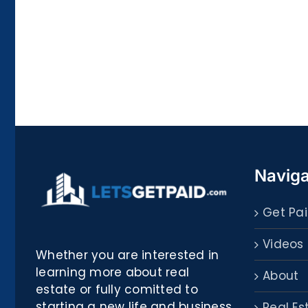
La
bella
Rosina
–
Biblioteca
Naviga
Get Pai
Videos
Whether you are interested in
learning more about real
About
estate or fully comitted to
starting a new life and business
Real Es