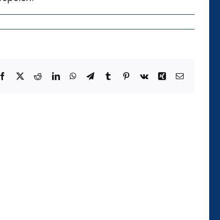
Facebook
X
Reddit
LinkedIn
WhatsApp
Telegram
Tumblr
Pinterest
Vk
Xing
Email
Die
Kategorie
der
Temporalität
und
ihre
Realisierung