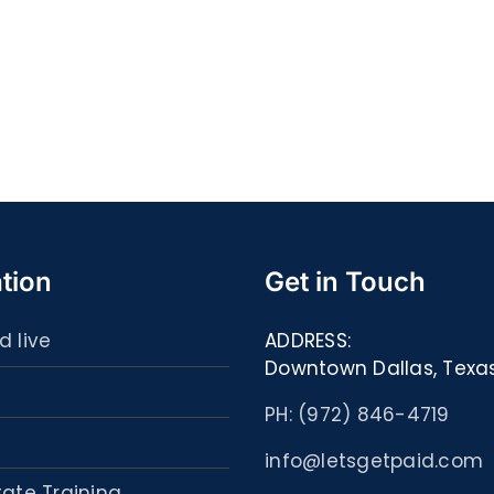
Quell
S@motność
spor
w
ultim
Sieci
carta
–
:
[EPUB,
Libri
PDF,
ed
eBooks]
eBoo
tion
Get in Touch
d live
ADDRESS:
Downtown Dallas, Texa
PH: (972) 846-4719
info@letsgetpaid.com
tate Training