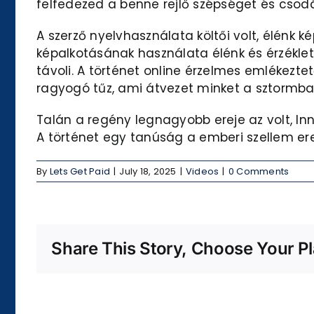
felfedezed a benne rejlő szépséget és csodá
A szerző nyelvhasználata költői volt, élénk 
képalkotásának használata élénk és érzékletes
távoli. A történet online érzelmes emlékezt
ragyogó tűz, ami átvezet minket a sztormba
Talán a regény legnagyobb ereje az volt, In
A történet egy tanúság a emberi szellem ere
By
Lets Get Paid
|
July 18, 2025
|
Videos
|
0 Comments
Share This Story, Choose Your Pl