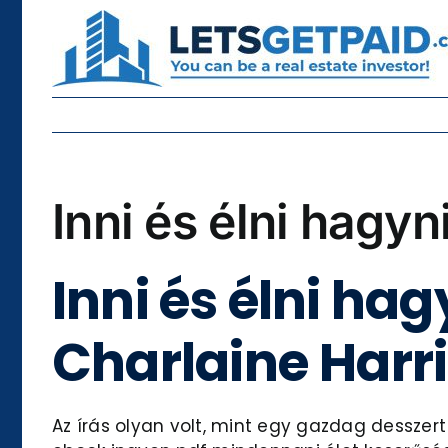
Skip
to
content
Inni és élni hagyn
Inni és élni ha
Charlaine Harr
Az írás olyan volt, mint egy gazdag dessze