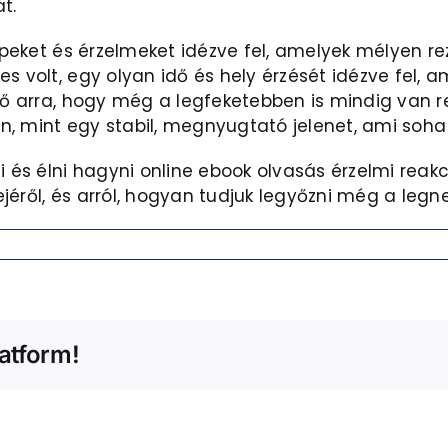
t.
képeket és érzelmeket idézve fel, amelyek mélyen r
 volt, egy olyan idő és hely érzését idézve fel, am
ető arra, hogy még a legfeketebben is mindig van 
n, mint egy stabil, megnyugtató jelenet, ami soha
ni és élni hagyni online ebook olvasás érzelmi rea
jéről, és arról, hogyan tudjuk legyőzni még a legn
atform!