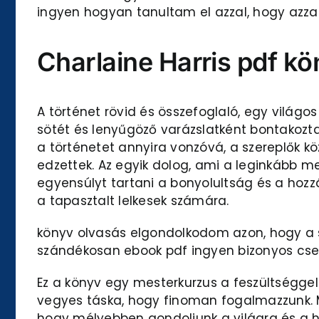
ingyen hogyan tanultam el azzal, hogy azzal
Charlaine Harris pdf k
A történet rövid és összefoglaló, egy világ
sötét és lenyűgöző varázslatként bontakoztak
a történetet annyira vonzóvá, a szereplők k
edzettek. Az egyik dolog, ami a leginkább me
egyensúlyt tartani a bonyolultság és a hozz
a tapasztalt lelkesek számára.
könyv olvasás elgondolkodom azon, hogy a s
szándékosan ebook pdf ingyen bizonyos csel
Ez a könyv egy mesterkurzus a feszültséggel 
vegyes táska, hogy finoman fogalmazzunk. Mi
hogy mélyebben gondoljunk a világra és a he