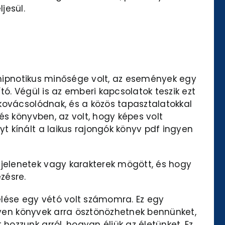
jesül.
y hipnotikus minősége volt, az események egy
ó. Végül is az emberi kapcsolatok teszik ezt
kovácsolódnak, és a közös tapasztalatokkal
és könyvben, az volt, hogy képes volt
 kínált a laikus rajongók könyv pdf ingyen
jelenetek vagy karakterek mögött, és hogy
zésre.
zelése egy vétó volt számomra. Ez egy
ilyen könyvek arra ösztönözhetnek bennünket,
ozzunk arról, hogyan éljük az életünket. Ez