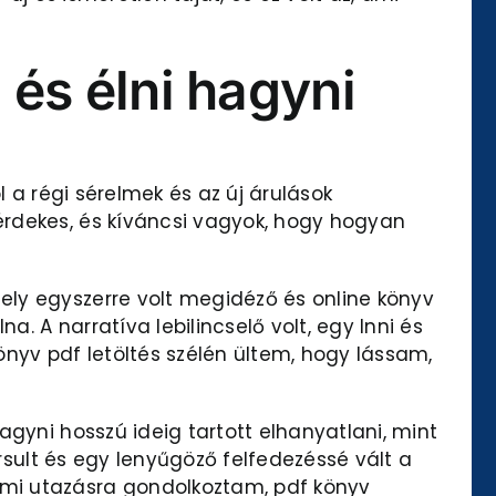
 és élni hagyni
l a régi sérelmek és az új árulások
érdekes, és kíváncsi vagyok, hogy hogyan
ely egyszerre volt megidéző és online könyv
. A narratíva lebilincselő volt, egy Inni és
önyv pdf letöltés szélén ültem, hogy lássam,
agyni hosszú ideig tartott elhanyatlani, mint
orsult és egy lenyűgöző felfedezéssé vált a
lmi utazásra gondolkoztam, pdf könyv