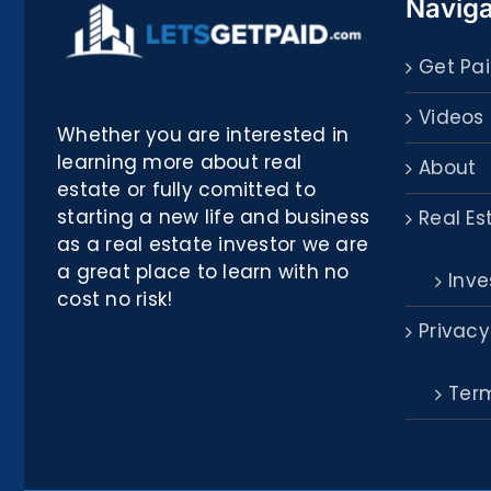
Naviga
Get Pai
Videos
Whether you are interested in
learning more about real
About
estate or fully comitted to
starting a new life and business
Real Es
as a real estate investor we are
a great place to learn with no
Inve
cost no risk!
Privacy
Term