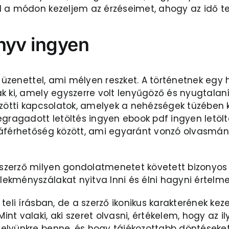
 a módon kezeljem az érzéseimet, ahogy az idő tel
önyv ingyen
os üzenettel, ami mélyen reszket. A történetnek eg
 ki, amely egyszerre volt lenyűgöző és nyugtalanít
özötti kapcsolatok, amelyek a nehézségek tüzében 
gragadott letöltés ingyen ebook pdf ingyen letölt
áférhetőség között, ami egyaránt vonzó olvasmányt
zerző milyen gondolatmenetet követett bizonyos 
ekményszálakat nyitva Inni és élni hagyni értelme
teli írásban, de a szerző ikonikus karakterének ke
nt valaki, aki szeret olvasni, értékelem, hogy az 
lyünkre benne, és hogy tájékozottabb döntéseket h