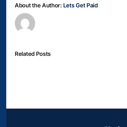
About the Author:
Lets Get Paid
Related Posts
La
bella
Rosina
–
Biblioteca