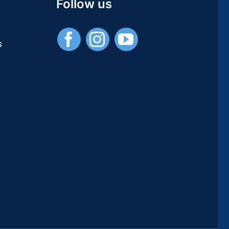
Follow us
/
Publications
Universitaires
s
Européennes)
–
[PDF]