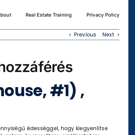
bout
Real Estate Training
Privacy Policy
Previous
Next
s hozzáférés
house, #1) ,
ennyiségű édességgel, hogy kiegyenlítse