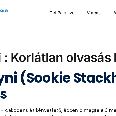
Get Paid live
Videos
A
i : Korlátlan olvasá
gyni (Sookie Stack
is
rt – dekadens és kényeztető, éppen a megfelelő m