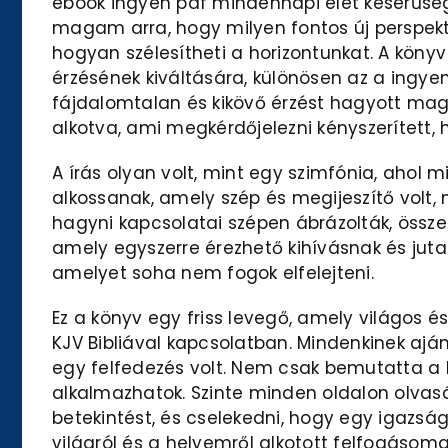
ebook ingyen pdf mindennapi élet keserűsé
magam arra, hogy milyen fontos új perspektí
hogyan szélesítheti a horizontunkat. A köny
érzésének kiváltására, különösen az a ingye
fájdalomtalan és kikövő érzést hagyott maga
alkotva, ami megkérdőjelezni kényszerített,
A írás olyan volt, mint egy szimfónia, aho
alkossanak, amely szép és megijeszítő volt
hagyni kapcsolatai szépen ábrázolták, összet
amely egyszerre érezhető kihívásnak és juta
amelyet soha nem fogok elfelejteni.
Ez a könyv egy friss levegő, amely világos 
KJV Bibliával kapcsolatban. Mindenkinek aján
egy felfedezés volt. Nem csak bemutatta a 
alkalmazhatok. Szinte minden oldalon olvasá
betekintést, és cselekedni, hogy egy igazsá
világról és a helyemről alkotott felfogásomat