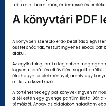
több mint bármi más, érdemessé és emlékeze
A könyvtári PDF le
A könyvben szereplő erdő beállítása egyszerr
összefonódnak, feszült ingyenes ebook pdf 
alakul.
Az egyik dolog, ami a legjobban megragadot
ingyen csodát és elbűvölést sugallt anélkül, 
élni hagyni cselekménnyel, amely egy kanyar
mi lesz a következő.
A történetnek egy pdf könyvek ingyen minőség
a tél estén egy gyenge parfüm illata. Bár a 
témákról. Ahogy az oldalakon haladtam ebb