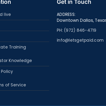
tion
Get in Touch
d live
ADDRESS:
Downtown Dallas, Texa
PH: (972) 846-4719
info@letsgetpaid.com
tate Training
stor Knowledge
 Policy
s of Service