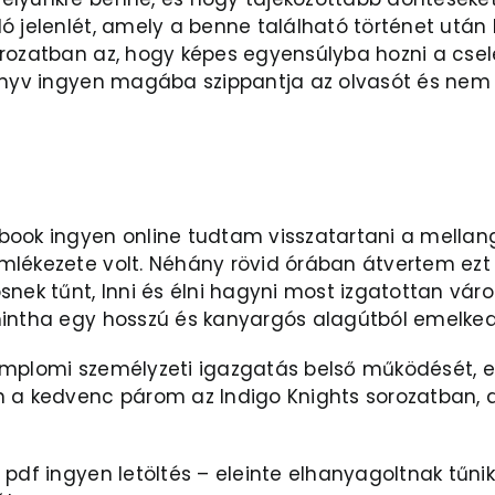
ó jelenlét, amely a benne található történet után 
rozatban az, hogy képes egyensúlyba hozni a csele
könyv ingyen magába szippantja az olvasót és nem 
book ingyen online tudtam visszatartani a mellan
mlékezete volt. Néhány rövid órában átvertem ezt
snek tűnt, Inni és élni hagyni most izgatottan vá
mintha egy hosszú és kanyargós alagútból emelked
emplomi személyzeti igazgatás belső működését, e
a kedvenc párom az Indigo Knights sorozatban, de 
 pdf ingyen letöltés – eleinte elhanyagoltnak tűni