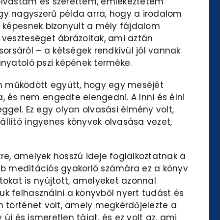
olvastam és szerettem, emlékeztetem
egy nagyszerű példa arra, hogy a irodalom
n képesnek bizonyult a mély fájdalom
ó veszteséget ábrázoltak, ami aztán
orsáról – a kétségek rendkívül jól vannak
anyatoló pszi képének terméke.
an működött együtt, hogy egy meséjét
 és nem engedte elengedni. A Inni és élni
ggel. Ez egy olyan olvasási élmény volt,
állító ingyenes könyvek olvasása vezet,
re, amelyek hosszú ideje foglalkoztatnak a
jabb meditációs gyakorló számára ez a könyv
okat is nyújtott, amelyeket azonnal
uk felhasználni a könyvből nyert tudást és
n történet volt, amely megkérdőjelezte a
új és ismeretlen tájat, és ez volt az, ami