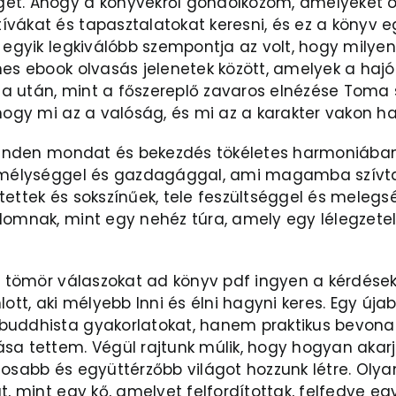
gét. Ahogy a könyvekről gondolkozom, amelyeket 
vákat és tapasztalatokat keresni, és ez a könyv 
v egyik legkiválóbb szempontja az volt, hogy milye
nes ebook olvasás jelenetek között, amelyek a haj
 után, mint a főszereplő zavaros elnézése Toma s
 hogy mi az a valóság, és mi az a karakter vakon h
l minden mondat és bekezdés tökéletes harmoniáb
, mélységgel és gazdagággal, ami magamba szívta,
ettek és sokszínűek, tele feszültséggel és melegsé
lomnak, mint egy nehéz túra, amely egy lélegzetel
és tömör válaszokat ad könyv pdf ingyen a kérdések
lott, aki mélyebb Inni és élni hagyni keres. Egy ú
buddhista gyakorlatokat, hanem praktikus bevonat
sa tettem. Végül rajtunk múlik, hogy hogyan akarj
gosabb és együttérzőbb világot hozzunk létre. Olya
, mint egy kő, amelyet felfordítottak, felfedve egy 