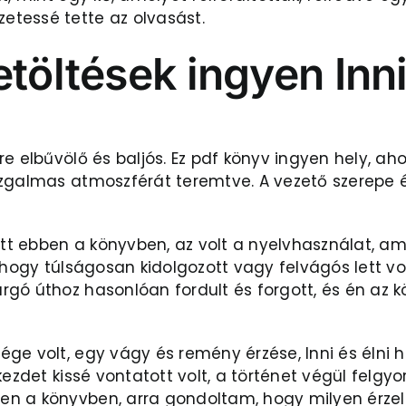
tessé tette az olvasást.
töltések ingyen Inni
e elbűvölő és baljós. Ez pdf könyv ingyen hely, aho
izgalmas atmoszférát teremtve. A vezető szerepe 
t ebben a könyvben, az volt a nyelvhasználat, am
hogy túlságosan kidolgozott vagy felvágós lett volna
gó úthoz hasonlóan fordult és forgott, és én az k
e volt, egy vágy és remény érzése, Inni és élni h
kezdet kissé vontatott volt, a történet végül felgy
en a könyvben, arra gondoltam, hogy milyen érze