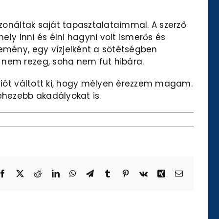
ezonáltak saját tapasztalataimmal. A szerző
ely Inni és élni hagyni volt ismerős és
remény, egy vízjelként a sötétségben
 nem rezeg, soha nem fut hibára.
kciót váltott ki, hogy mélyen érezzem magam.
ehezebb akadályokat is.
Facebook
X
Reddit
LinkedIn
WhatsApp
Telegram
Tumblr
Pinterest
Vk
Xing
Email