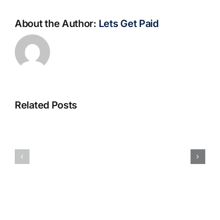
About the Author:
Lets Get Paid
Related Posts
S@motno
La
w
bella
Sieci
Rosina
–
–
[EPUB,
Biblioteca
PDF,
eBooks]