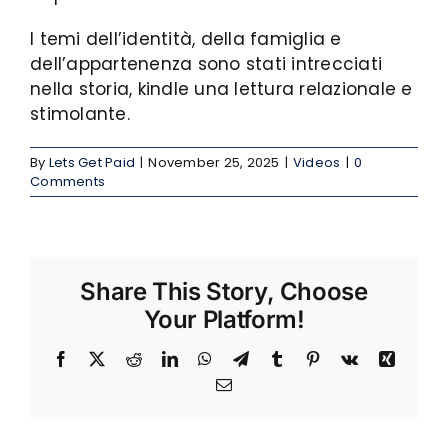
I temi dell’identità, della famiglia e
dell’appartenenza sono stati intrecciati
nella storia, kindle una lettura relazionale e
stimolante.
By
Lets Get Paid
|
November 25, 2025
|
Videos
|
0
Comments
Share This Story, Choose
Your Platform!
Facebook
X
Reddit
LinkedIn
WhatsApp
Telegram
Tumblr
Pinterest
Vk
Xing
Email