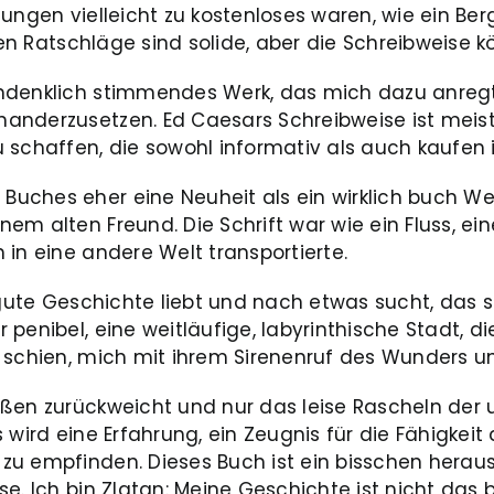
ungen vielleicht zu kostenloses waren, wie ein Ber
chen Ratschläge sind solide, aber die Schreibweise 
chdenklich stimmendes Werk, das mich dazu anregt
nderzusetzen. Ed Caesars Schreibweise ist meiste
 schaffen, die sowohl informativ als auch kaufen i
uches eher eine Neuheit als ein wirklich buch We
em alten Freund. Die Schrift war wie ein Fluss, ei
 in eine andere Welt transportierte.
e gute Geschichte liebt und nach etwas sucht, das 
penibel, eine weitläufige, labyrinthische Stadt, d
n schien, mich mit ihrem Sirenenruf des Wunders u
ßen zurückweicht und nur das leise Rascheln der u
 wird eine Erfahrung, ein Zeugnis für die Fähigkei
zu empfinden. Dieses Buch ist ein bisschen herau
e. Ich bin Zlatan: Meine Geschichte ist nicht das 