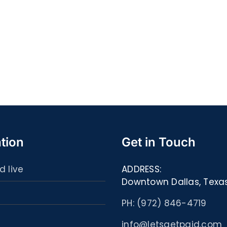
Quell
S@motność
spor
w
ultim
Sieci
carta
–
:
[EPUB,
Libri
PDF,
ed
eBooks]
eBoo
tion
Get in Touch
d live
ADDRESS:
Downtown Dallas, Texa
PH: (972) 846-4719
info@letsgetpaid.com