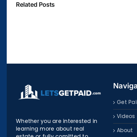
Related Posts
La
bella
Rosina
–
Biblioteca
Naviga
Get Pai
Videos
Whether you are interested in
learning more about real
About
estate or fully comitted to