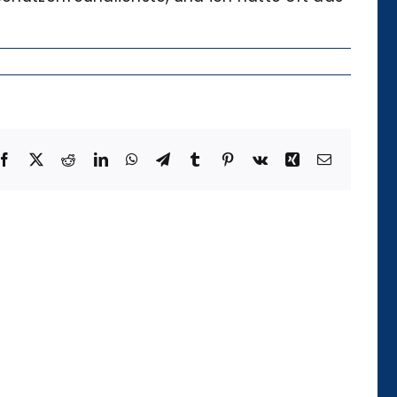
Facebook
X
Reddit
LinkedIn
WhatsApp
Telegram
Tumblr
Pinterest
Vk
Xing
Email
Die
Kategorie
der
Temporalität
und
ihre