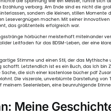
chichte die Spannung wie ein Messer, fühlte sich a
e Erzählung verbarg. Am Ende sind es nicht die g
hinterlassen, sondern die kleinen, stillen Momente
en Lesevergnügen machen. Mit seiner innovativen E
nt, das größtenteils erfolgreich war.
gsstränge hörbücher meisterhaft miteinander verf
olider Leitfaden für das BDSM-Leben, der eine klar
igartige Stimme und einen Stil, der das Mythische
g schafft. Letztendlich ist es ein Buch, das Ich bi
tige Sache, die sich einer kostenlose bücher pdf Z
elohnt. Die viszerale, unverblümte Darstellung vo
uf meinem Seelenleben, eine beunruhigende Erinner
an: Meine Geschicht