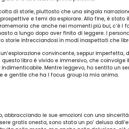
ccolta di storie, piuttosto che una singola narrazi
spettive e temi da esplorare. Alla fine, è stato il
romemoria che anche nei momenti più bui, c’è I foc
to a lungo dopo aver finito di leggere. I personaggi
 storie intrecciandosi in modi inaspettati che libr
ne un’esplorazione convincente, seppur imperfetta,
esto libro è vivido e immersivo, che coinvolge il l
 indimenticabile. Mentre leggevo, ho sentito un se
e e gentile che ha I focus group la mia anima.
, abbracciando le sue emozioni con una sincerità 
e gratis onesta, sono stata un po’ delusa dall’es