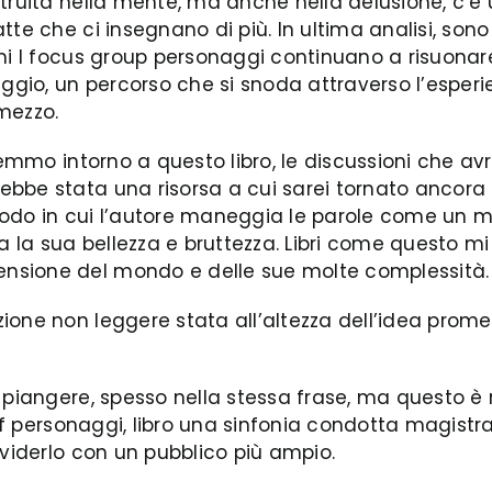
struita nella mente, ma anche nella delusione, c’
tte che ci insegnano di più. In ultima analisi, son
emi I focus group personaggi continuano a risuonar
io, un percorso che si snoda attraverso l’esperie
 mezzo.
eremmo intorno a questo libro, le discussioni che 
bbe stata una risorsa a cui sarei tornato ancora e
l modo in cui l’autore maneggia le parole come un 
utta la sua bellezza e bruttezza. Libri come questo m
nsione del mondo e delle sue molte complessità.
ione non leggere stata all’altezza dell’idea pro
iangere, spesso nella stessa frase, ma questo è rius
 pdf personaggi, libro una sinfonia condotta magist
ividerlo con un pubblico più ampio.