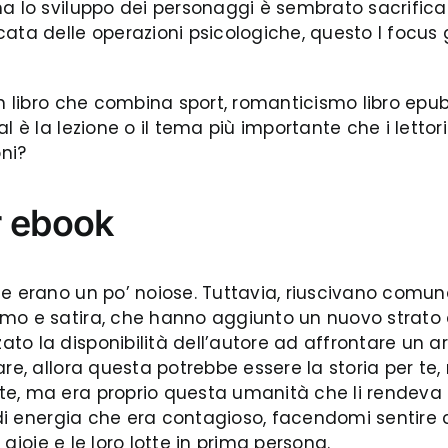
ma lo sviluppo dei personaggi è sembrato sacrifica
ta delle operazioni psicologiche, questo I focus gr
 un libro che combina sport, romanticismo libro e
l è la lezione o il tema più importante che i letto
oni?
 ebook
he erano un po’ noiose. Tuttavia, riuscivano comun
mo e satira, che hanno aggiunto un nuovo strato d
o la disponibilità dell’autore ad affrontare un arg
re, allora questa potrebbe essere la storia per te,
, ma era proprio questa umanità che li rendeva co
 di energia che era contagioso, facendomi sentire 
e gioie e le loro lotte in prima persona.