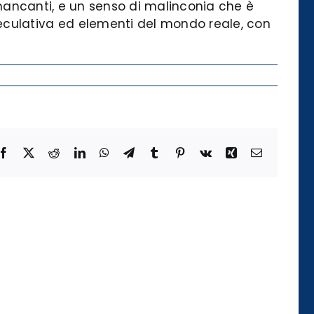
i mancanti, e un senso di malinconia che è
eculativa ed elementi del mondo reale, con
Facebook
X
Reddit
LinkedIn
WhatsApp
Telegram
Tumblr
Pinterest
Vk
Xing
Email
Die
Kategorie
der
Temporalität