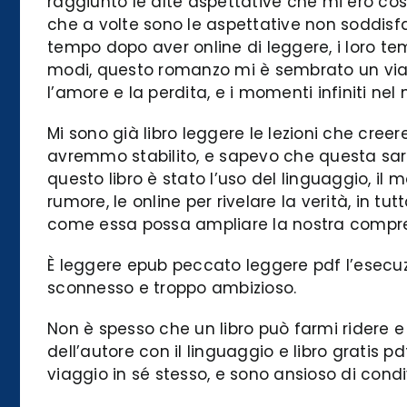
raggiunto le alte aspettative che mi ero co
che a volte sono le aspettative non soddisfa
tempo dopo aver online di leggere, i loro t
modi, questo romanzo mi è sembrato un viagg
l’amore e la perdita, e i momenti infiniti nel
Mi sono già libro leggere le lezioni che cre
avremmo stabilito, e sapevo che questa sare
questo libro è stato l’uso del linguaggio, i
rumore, le online per rivelare la verità, in t
come essa possa ampliare la nostra compre
È leggere epub peccato leggere pdf l’esecuz
sconnesso e troppo ambizioso.
Non è spesso che un libro può farmi ridere e p
dell’autore con il linguaggio e libro gratis
viaggio in sé stesso, e sono ansioso di cond