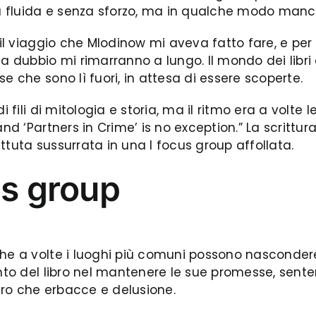
eva fluida e senza sforzo, ma in qualche modo manc
 il viaggio che Mlodinow mi aveva fatto fare, e per
a dubbio mi rimarranno a lungo. Il mondo dei libri è
e che sono lì fuori, in attesa di essere scoperte.
 fili di mitologia e storia, ma il ritmo era a volte 
and ‘Partners in Crime’ is no exception.” La scrittu
ttuta sussurrata in una I focus group affollata.
us group
he a volte i luoghi più comuni possono nascondere i
mento del libro nel mantenere le sue promesse, sen
ltro che erbacce e delusione.