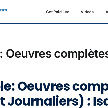
Get Paid live
Videos
A
le: Oeuvres complète
able: Oeuvres com
t Journaliers) : Is