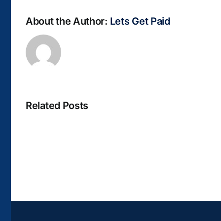
About the Author:
Lets Get Paid
Related Posts
La
bella
Rosina
–
Biblioteca