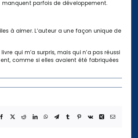
igne manquent parfois de développement.
iles à aimer. L’auteur a une façon unique de
livre qui m’a surpris, mais qui n’a pas réussi
ment, comme si elles avaient été fabriquées
Facebook
X
Reddit
LinkedIn
WhatsApp
Telegram
Tumblr
Pinterest
Vk
Xing
Email