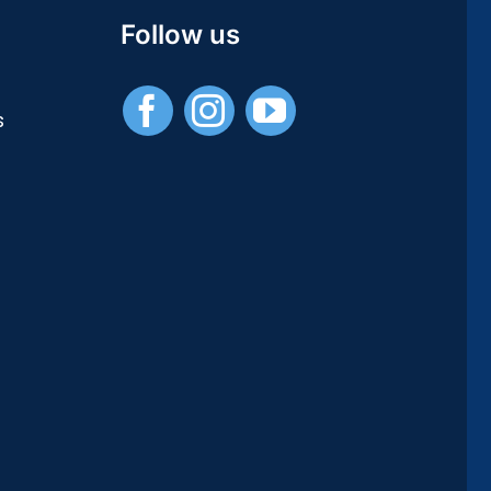
Studies
Follow us
/
Publications
Universitaires
s
Européennes)
–
[PDF]