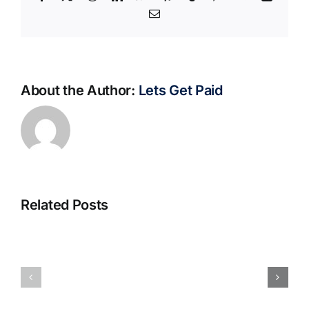
Email
About the Author:
Lets Get Paid
Related Posts
S@motno
La
w
bella
Sieci
Rosina
–