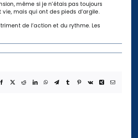
sion, même si je n’étais pas toujours
ie, mais qui ont des pieds d’argile.
triment de l’action et du rythme. Les
Facebook
X
Reddit
LinkedIn
WhatsApp
Telegram
Tumblr
Pinterest
Vk
Xing
Email
Die
Kategorie
der