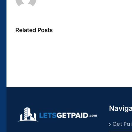
Related Posts
La
bella
Rosina
–
Biblioteca
Naviga
Get Pai