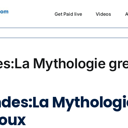
Get Paid live
Videos
A
es:La Mythologie gr
ndes:La Mythologi
oux