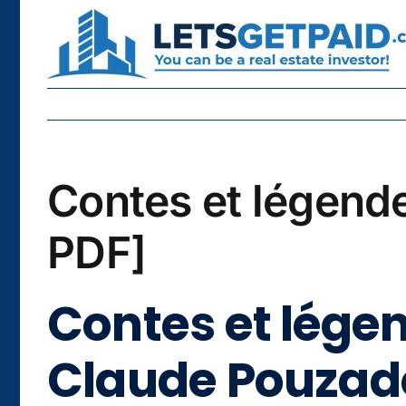
Skip
to
content
Contes et légend
PDF]
Contes et lége
Claude Pouzad