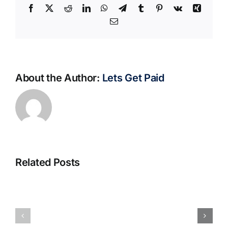
Facebook
X
Reddit
LinkedIn
WhatsApp
Telegram
Tumblr
Pinterest
Vk
Xing
Email
About the Author:
Lets Get Paid
Related Posts
S@motno
La
w
bella
Sieci
Rosina
–