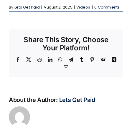
By
Lets Get Paid
|
August 2, 2025
|
Videos
|
0 Comments
Share This Story, Choose
Your Platform!
Facebook
X
Reddit
LinkedIn
WhatsApp
Telegram
Tumblr
Pinterest
Vk
Xing
Email
About the Author:
Lets Get Paid