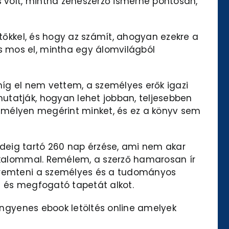
s volt, mintha zeneszerző ismerné pontosan,
jtőkkel, és hogy az számít, ahogyan ezekre a
s mos el, mintha egy álomvilágból
míg el nem vettem, a személyes erők igazi
utatják, hogyan lehet jobban, teljesebben
 és mélyen megérint minket, és ez a könyv sem
eig tartó 260 nap érzése, ami nem akar
alkalommal. Remélem, a szerző hamarosan ír
teremteni a személyes és a tudományos
ag és megfogató tapetát alkot.
 ingyenes ebook letöltés online amelyek