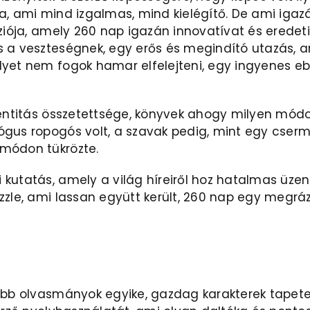
a, ami mind izgalmas, mind kielégítő. De ami igazá
ziója, amely 260 nap igazán innovatívat és eredeti
s a veszteségnek, egy erős és megindító utazás, 
lyet nem fogok hamar elfelejteni, egy ingyenes eb
dentitás összetettsége, könyvek ahogy milyen módo
gus ropogós volt, a szavak pedig, mint egy cserme
 módon tükrözte.
kutatás, amely a világ híreiről hoz hatalmas üzene
zzle, ami lassan együtt került, 260 nap egy megráz
óbb olvasmányok egyike, gazdag karakterek tapete