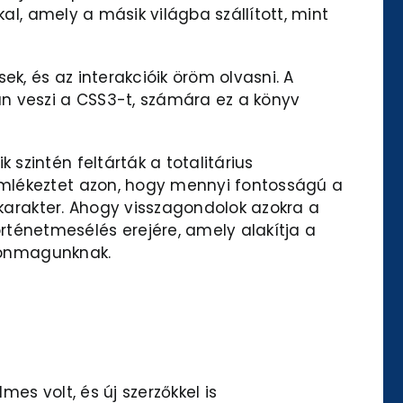
al, amely a másik világba szállított, mint
k, és az interakcióik öröm olvasni. A
 veszi a CSS3-t, számára ez a könyv
szintén feltárták a totalitárius
emlékeztet azon, hogy mennyi fontosságú a
 karakter. Ahogy visszagondolok azokra a
ténetmesélés erejére, amely alakítja a
k önmagunknak.
es volt, és új szerzőkkel is