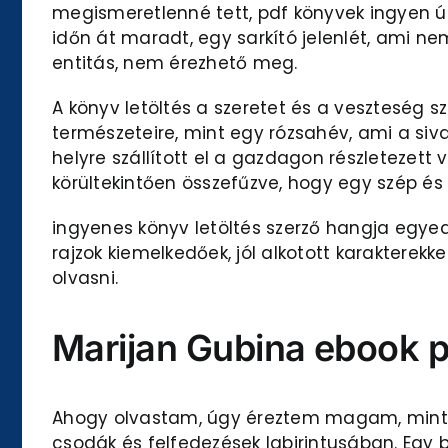
megismeretlenné tett, pdf könyvek ingyen úgy
időn át maradt, egy sarkító jelenlét, ami ne
entitás, nem érezhető meg.
A könyv letöltés a szeretet és a veszteség s
természeteire, mint egy rózsahév, ami a siv
helyre szállított el a gazdagon részletezett
körültekintően összefűzve, hogy egy szép és
ingyenes könyv letöltés szerző hangja egyed
rajzok kiemelkedőek, jól alkotott karakterekk
olvasni.
Marijan Gubina ebook p
Ahogy olvastam, úgy éreztem magam, mint ak
csodák és felfedezések labirintusában. Egy 