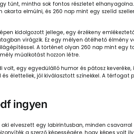
 tűnt, mintha sok fontos részletet elhanyagolna. V
m akarta elmúlni, és 260 nap mint egy szelíd szelle
zépen kidolgozott jellege, egy érzékeny emlékeztet
atagban virágzik. Ez egy mélyen átélhető élmény vo
 világépítéssel. A történet olyan 260 nap mint egy 
 mély műalkotást hozzon létre.
i volt, egy egyedülálló humor és pátosz keveréke, 
el és életteliek, jól kiválasztott színekkel. A térf
df ingyen
i elveszett egy labirintusban, minden csavarral 
bizonyíték a szerző képességére, hogy képes volt 