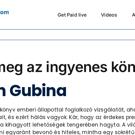
Get Paid live
Videos
A
meg az ingyenes kö
n Gubina
önyv emberi állapottal foglalkozó vizsgálatát, ah
ait, és ezért hálás vagyok. Kár, hogy az érdekes 
t a kihagyott lehetőségek tengerében hagyta. A vil
egyaránt bevonó és hiteles, mintha egy sokrétű ra