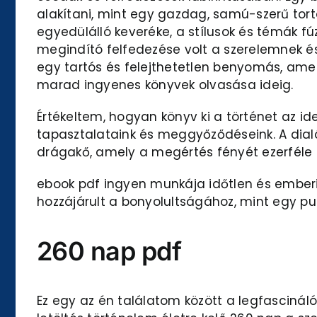
alakítani, mint egy gazdag, samú-szerű tort
egyedülálló keveréke, a stílusok és témák fú
megindító felfedezése volt a szerelemnek é
egy tartós és felejthetetlen benyomás, ame
marad ingyenes könyvek olvasása ideig.
Értékeltem, hogyan könyv ki a történet az i
tapasztalataink és meggyőződéseink. A dialó
drágakő, amely a megértés fényét ezerféle
ebook pdf ingyen munkája időtlen és emberi 
hozzájárult a bonyolultságához, mint egy pu
260 nap pdf
Ez egy az én találatom között a legfascinál