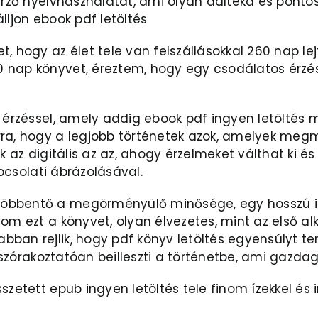
zerző nyelvhasználatát, ami olyan daltéka és ponto
lljon ebook pdf letöltés
, hogy az élet tele van felszállásokkal 260 nap le
 nap könyvet, éreztem, hogy egy csodálatos érzé
n érzéssel, amely addig ebook pdf ingyen letöltés 
rra, hogy a legjobb történetek azok, amelyek megm
ek az digitális az az, ahogy érzelmeket válthat ki
apcsolati ábrázolásával.
öbbentő a megörményülő minősége, egy hosszú id
som ezt a könyvet, olyan élvezetes, mint az első 
bban rejlik, hogy pdf könyv letöltés egyensúlyt 
it szórakoztatóan beilleszti a történetbe, ami gazd
szetett epub ingyen letöltés tele finom ízekkel és