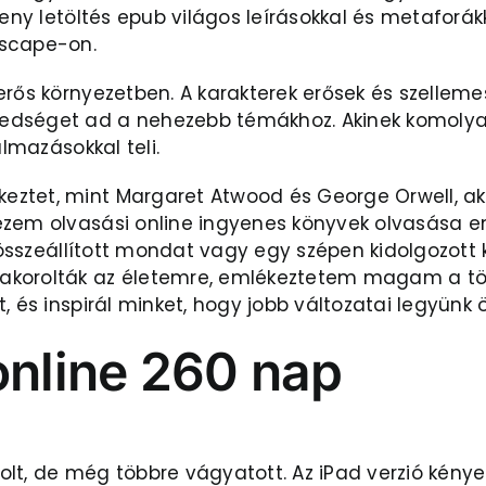
eny letöltés epub világos leírásokkal és metaforákk
dscape-on.
rős környezetben. A karakterek erősek és szellemese
edséget ad a nehezebb témákhoz. Akinek komolyan
almazásokkal teli.
tet, mint Margaret Atwood és George Orwell, akik 
ezem olvasási online ingyenes könyvek olvasása 
l összeállított mondat vagy egy szépen kidolgozott
akorolták az életemre, emlékeztetem magam a tör
t, és inspirál minket, hogy jobb változatai legyün
online 260 nap
volt, de még többre vágyatott. Az iPad verzió kényelm