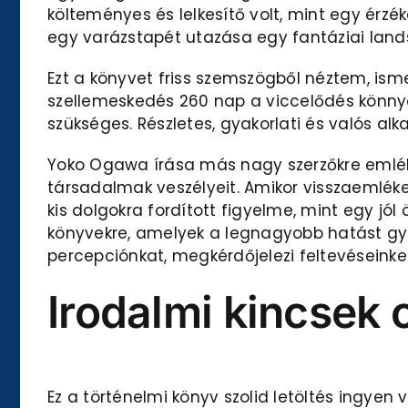
költeményes és lelkesítő volt, mint egy érzék
egy varázstapét utazása egy fantáziai lan
Ezt a könyvet friss szemszögből néztem, isme
szellemeskedés 260 nap a viccelődés könny
szükséges. Részletes, gyakorlati és valós alk
Yoko Ogawa írása más nagy szerzőkre emlékez
társadalmak veszélyeit. Amikor visszaemlék
kis dolgokra fordított figyelme, mint egy jó
könyvekre, amelyek a legnagyobb hatást gy
percepciónkat, megkérdőjelezi feltevéseinke
Irodalmi kincsek 
Ez a történelmi könyv szolid letöltés ingyen 