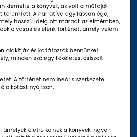
n kiemelte a könyvet, az volt a műfajok
t teremtett. A narratíva egy lassan égő,
amely hosszú ideig ott maradt az elmémben,
ook olvasás és élénk történet, amely velem
n alakítják és korlátozzák bennünket
ly, minden szó egy tökéletes, csiszolt
tet. A történet nemlineáris szerkezete
ó alkotást nyújtson.
, amelyek életre kelnek a könyvek ingyen