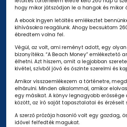
letöltés történelem életre kelő 260 nap a s
hogy mikor játszódjon le a hangok és mikor á
A ebook ingyen letöltés emlékeztet bennünket
kihívásokra reagálunk. Ahogy becsuktam 260
ébredtem volna fel.
Végül, az volt, ami reményt adott, egy olya
bizonyítéka. “A Beach Money” emlékeztető a
élhetni. Azt hiszem, amit a legjobban szeret
kivétel, szívből jövő és őszinte szerelmi és k
Amikor visszaemlékezem a történetre, megd
elhárulni. Minden alkalommal, amikor elolva
egy másikat. A könyv legnagyobb erőssége a
között, az író saját tapasztalatai és érzése
A szerző prózája hasonló volt egy gazdag, ös
idővel felfedték magukat.