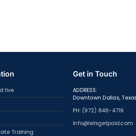
Quell
S@motność
spor
w
ultim
Sieci
carta
–
:
[EPUB,
Libri
PDF,
ed
eBooks]
eBoo
tion
Get in Touch
d live
ADDRESS:
Downtown Dallas, Texa
PH: (972) 846-4719
info@letsgetpaid.com
tate Training