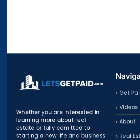
La
bella
Rosina
–
Biblioteca
Naviga
Get Pai
Videos
Whether you are interested in
learning more about real
About
estate or fully comitted to
starting a new life and business
Real Es