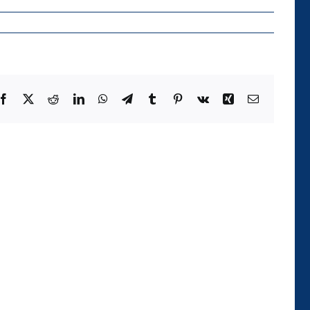
Facebook
X
Reddit
LinkedIn
WhatsApp
Telegram
Tumblr
Pinterest
Vk
Xing
Email
Die
Kategorie
der
Temporalität
und
ihre
Realisierung