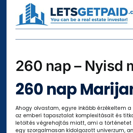
Skip
to
content
260 nap – Nyisd 
260 nap Marija
Ahogy olvastam, egyre inkább érzékeltem a k
az emberi tapasztalat komplexitásait és titk
letöltés végrehajtás miatt, ami a története
egy szorgalmasan kidolgozott univerzum, ami 