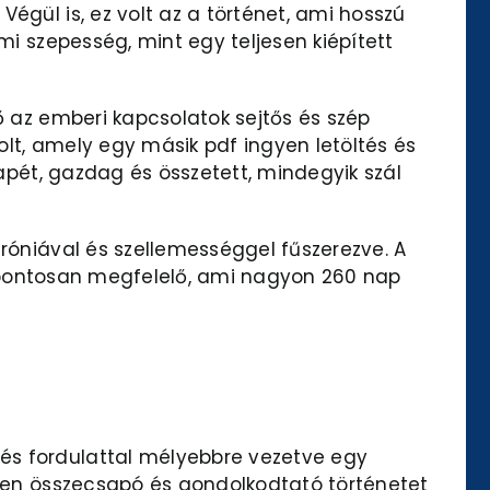
égül is, ez volt az a történet, ami hosszú
mi szepesség, mint egy teljesen kiépített
ő az emberi kapcsolatok sejtős és szép
lt, amely egy másik pdf ingyen letöltés és
tapét, gazdag és összetett, mindegyik szál
iróniával és szellemességgel fűszerezve. A
ogat pontosan megfelelő, ami nagyon 260 nap
és fordulattal mélyebbre vezetve egy
ilyen összecsapó és gondolkodtató történetet