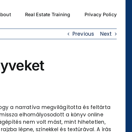
bout
Real Estate Training
Privacy Policy
Previous
Next
nyveket
ogy a narratíva megvilágította és feltárta
premissza elhomályosodott a könyv online
ágépítés nem volt mást, mint hihetetlen,
jzba lépne, színekkel és textúrával. A írás