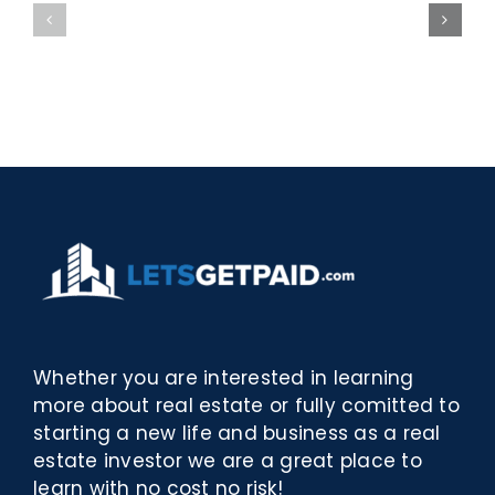
bella
Sieci
Rosina
–
–
[EPUB,
Biblioteca
PDF,
eBooks]
Whether you are interested in learning
more about real estate or fully comitted to
starting a new life and business as a real
estate investor we are a great place to
learn with no cost no risk!