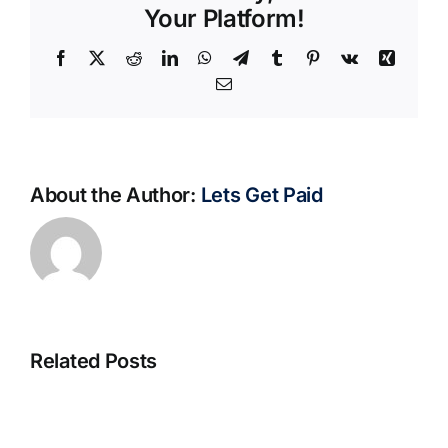
Your Platform!
Facebook
X
Reddit
LinkedIn
WhatsApp
Telegram
Tumblr
Pinterest
Vk
Xing
Email
About the Author:
Lets Get Paid
Related Posts
S@motno
La
w