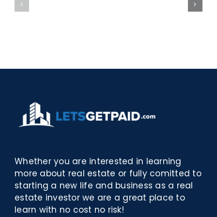
bella
Sieci
Rosina
–
–
[EPUB,
Biblioteca
PDF,
eBooks]
Whether you are interested in learning
more about real estate or fully comitted to
starting a new life and business as a real
estate investor we are a great place to
learn with no cost no risk!