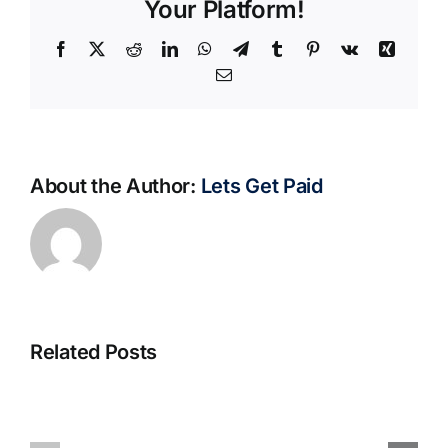
Your Platform!
Facebook
X
Reddit
LinkedIn
WhatsApp
Telegram
Tumblr
Pinterest
Vk
Xing
Email
About the Author:
Lets Get Paid
Related Posts
S@motno
La
w